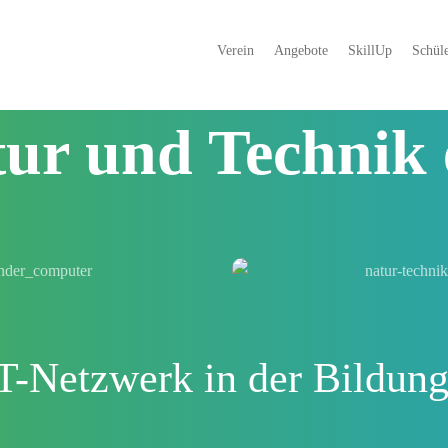
Verein
Angebote
SkillUp
Schüle
Der Verein
ur und Technik 
-Netzwerk in der Bildung