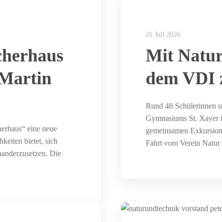
21 Juli 2026
cherhaus
Mit Natur
 Martin
dem VDI 
Rund 48 Schülerinnen u
Gymnasiums St. Xaver i
herhaus“ eine neue
gemeinsamen Exkursion 
keiten bietet, sich
Fahrt vom Verein Natu
nanderzusetzen. Die