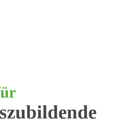
für
szubildende