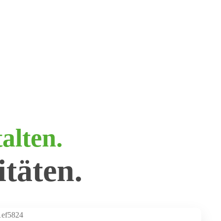
alten.
täten.